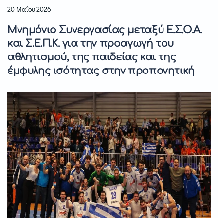
20 Μαΐου 2026
Μνημόνιο Συνεργασίας μεταξύ Ε.Σ.Ο.Α.
και Σ.Ε.Π.Κ. για την προαγωγή του
αθλητισμού, της παιδείας και της
έμφυλης ισότητας στην προπονητική