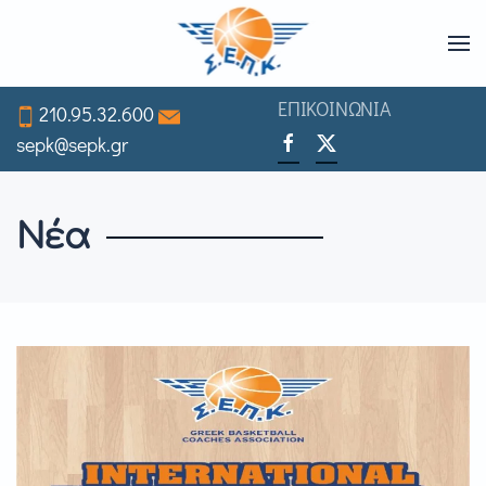
Skip
to
ΕΠΙΚΟΙΝΩΝΙΑ
210.95.32.600
main
sepk@sepk.gr
content
Νέα