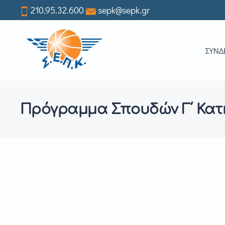
210.95.32.600
sepk@sepk.gr
Skip
to
ΣΥΝΔ
main
content
Πρόγραμμα Σπουδών Γ΄ Κατ