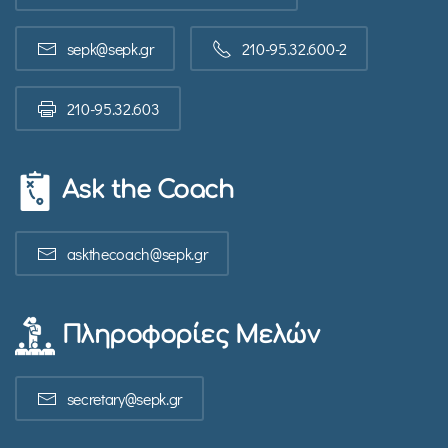
sepk@sepk.gr
210-95.32.600-2
210-95.32.603
Ask the Coach
askthecoach@sepk.gr
Πληροφορίες Μελών
secretary@sepk.gr