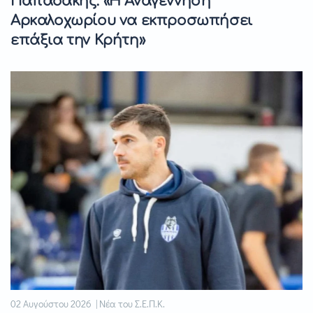
Παπαδάκης: «Η Αναγέννηση
Αρκαλοχωρίου να εκπροσωπήσει
επάξια την Κρήτη»
02 Αυγούστου 2026 | Νέα του Σ.Ε.Π.Κ.