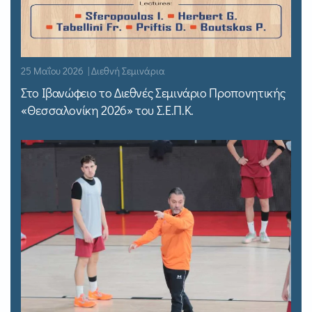
25 Μαΐου 2026 | Διεθνή Σεμινάρια
Στο Ιβανώφειο το Διεθνές Σεμινάριο Προπονητικής
«Θεσσαλονίκη 2026» του Σ.Ε.Π.Κ.