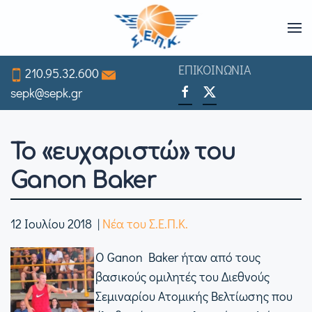
Skip
to
ΕΠΙΚΟΙΝΩΝΙΑ
210.95.32.600
main
sepk@sepk.gr
content
Το «ευχαριστώ» του
Ganon Baker
12 Ιουλίου 2018
|
Νέα του Σ.Ε.Π.Κ.
Ο Ganon Baker ήταν από τους
βασικούς ομιλητές του Διεθνούς
Σεμιναρίου Ατομικής Βελτίωσης που