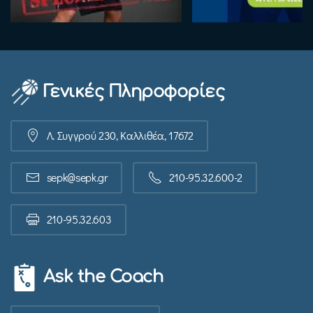
Γενικές Πληροφορίες
Λ. Συγγρού 230, Καλλιθέα, 17672
sepk@sepk.gr
210-95.32.600-2
210-95.32.603
Ask the Coach