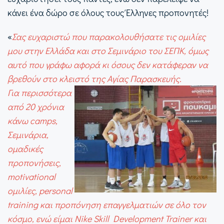
κάνει ένα δώρο σε όλους τους Έλληνες προπονητές!
«
Σας ευχαριστώ που παρακολουθήσατε τις ομιλίες
μου στην Ελλάδα και στο Σεμινάριο του ΣΕΠΚ, όμως
αυτό που γράφω αφορά κι όσους δεν κατάφεραν να
βρεθούν στο κλειστό της Αγίας Παρασκευής.
Για περισσότερα
από 20 χρόνια
κάνω camps,
Σεμινάρια,
ομαδικές
προπονήσεις,
motivational
ομιλίες, personal
training και προπόνηση επαγγελματιών σε όλο τον
κόσμο, ενώ είμαι Nike Skill Development Trainer και