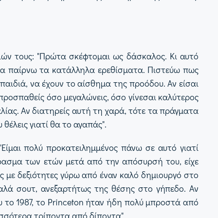
ειών τους: "Πρώτα σκέφτομαι ως δάσκαλος. Κι αυτό
 να παίρνω τα κατάλληλα ερεθίσματα. Πιστεύω πως
παιδιά, να έχουν το αίσθημα της προόδου. Αν είσαι
 προσπαθείς όσο μεγαλώνεις, όσο γίνεσαι καλύτερος
αλίας. Αν διατηρείς αυτή τη χαρά, τότε τα πράγματα
θέλεις γιατί θα το αγαπάς".
 "Είμαι πολύ προκατειλημμένος πάνω σε αυτό γιατί
 πέρασμα των ετών μετά από την απόσυρσή του, είχε
ες με δεξιότητες γύρω από έναν καλό δημιουργό στο
αλά σουτ, ανεξαρτήτως της θέσης στο γήπεδο. Αν
υ το 1987, το Princeton ήταν ήδη πολύ μπροστά από
ισσότερα τρίποντα από δίποντα".