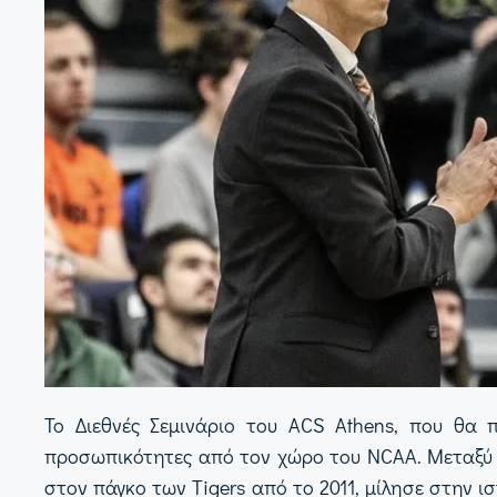
Το Διεθνές Σεμινάριο του ACS Athens, που θα π
προσωπικότητες από τον χώρο του NCAA. Μεταξύ αυ
στον πάγκο των Tigers από το 2011, μίλησε στην 