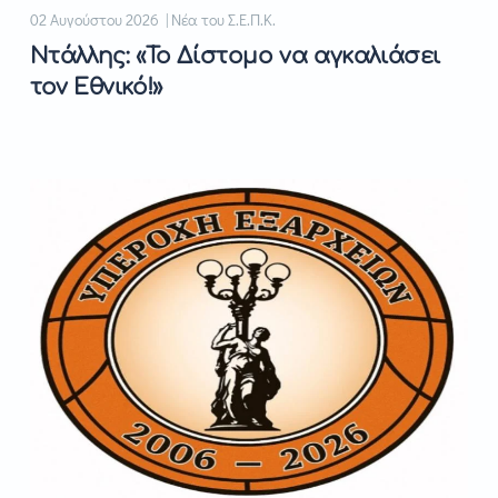
02 Αυγούστου 2026 | Νέα του Σ.Ε.Π.Κ.
Ντάλλης: «Το Δίστομο να αγκαλιάσει
τον Εθνικό!»