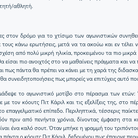
ιτητή/αθλητή.
ίες στον δρόμο για το χτίσιμο των αγωνιστικών συνηθ
α τους κάνω ερωτήσεις, μετά να τα ακούω και εν τέλει
σχέση από πολύ μικρή ηλικία, προκειμένου τα πιο μικρά 
 είσαι πιο ανοιχτός στο να μαθαίνεις πράγματα και να
ίναι πως πάντα θα πρέπει να κάνει με τη χαρά της διδασκ
θα συνειδητοποιήσεις πως μπορείς να επιτύχεις αυτό που 
σημάδεψε το αγωνιστικό μοτίβο στο πέρασμα των ετών:
ε με τον κόουτς Πιτ Κάριλ και τις εξελίξεις της, στο
ο επαγγελματικό επίπεδο. Περιληπτικά, τέσσερις παίκτ
δόν πριν από πενήντα χρόνια, δίνοντας έμφαση στα κ
 είναι ένα καλό σουτ. Όταν μπήκε η γραμμή του τριπόντο
α πάντα ο κόουτς Πιτ Κάριλ, δεδομένου πως έπαιρνε περ