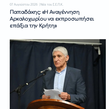
07 Αυγούστου 2026 | Νέα του Σ.Ε.Π.Κ.
Παπαδάκης: «Η Αναγέννηση
Αρκαλοχωρίου να εκπροσωπήσει
επάξια την Κρήτη»