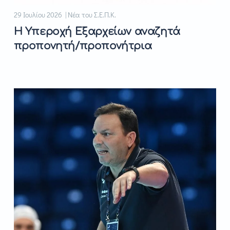
29 Ιουλίου 2026 | Νέα του Σ.Ε.Π.Κ.
Η Υπεροχή Εξαρχείων αναζητά
προπονητή/προπονήτρια