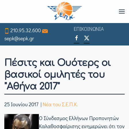
Skip
to
ΕΠΙΚΟΙΝΩΝΙΑ
210.95.32.600
main
sepk@sepk.gr
content
Πέσιτς και Ουότερς οι
βασικοί ομιλητές του
"Αθήνα 2017"
25 Ιουνίου 2017
|
Νέα του Σ.Ε.Π.Κ.
Ο Σύνδεσμος Ελλήνων Προπονητών
Καλαθοσφαίρισης ενημερώνει ότι τον