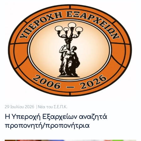
29 Ιουλίου 2026 | Νέα του Σ.Ε.Π.Κ.
Η Υπεροχή Εξαρχείων αναζητά
προπονητή/προπονήτρια