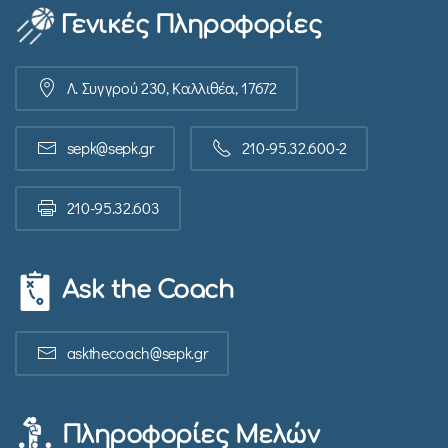
Γενικές Πληροφορίες
Λ. Συγγρού 230, Καλλιθέα, 17672
sepk@sepk.gr
210-95.32.600-2
210-95.32.603
Ask the Coach
askthecoach@sepk.gr
Πληροφορίες Μελών