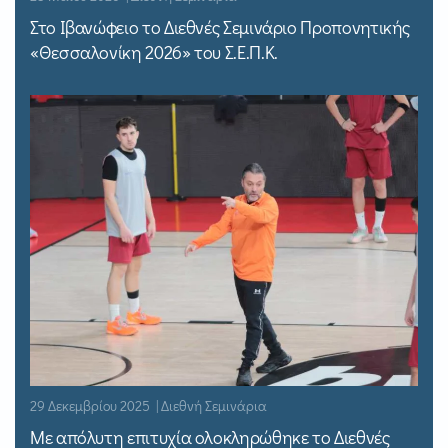
Στο Ιβανώφειο το Διεθνές Σεμινάριο Προπονητικής
«Θεσσαλονίκη 2026» του Σ.Ε.Π.Κ.
29 Δεκεμβρίου 2025 | Διεθνή Σεμινάρια
Με απόλυτη επιτυχία ολοκληρώθηκε το Διεθνές