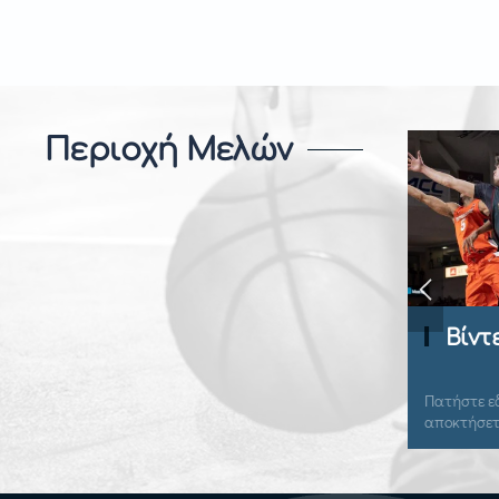
Περιοχή Μελών
Playbook
Βίντ
Πατήστε εδώ για να συνδεθείτε και να
Πατήστε εδ
αποκτήσετε πρόσβαση.
αποκτήσετ