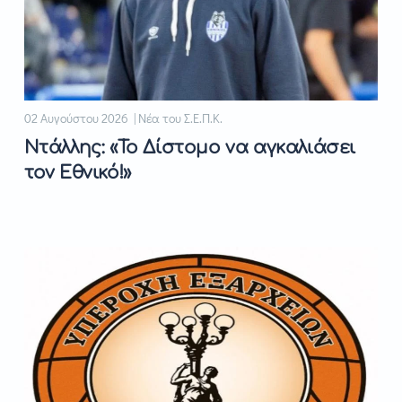
02 Αυγούστου 2026 | Νέα του Σ.Ε.Π.Κ.
Ντάλλης: «Το Δίστομο να αγκαλιάσει
τον Εθνικό!»