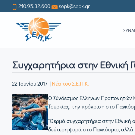
210.95.32.600
sepk@sepk.gr
Skip
to
ΣΥΝΔ
main
content
Συγχαρητήρια στην Εθνική 
22 Ιουνίου 2017
|
Νέα του Σ.Ε.Π.Κ.
Ο Σύνδεσμος Ελλήνων Προπονητών Κα
Τουρκίας, την πρόκριση στο Παγκόσμ
"Θερμά συγχαρητήρια στην Εθνική ομ
δεύτερη φορά στο Παγκόσμιο, αλλά 