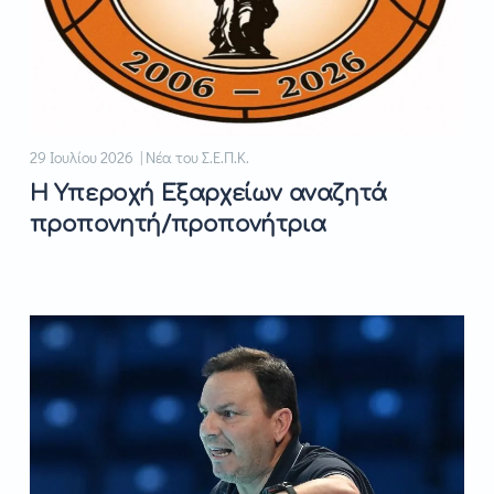
29 Ιουλίου 2026 | Νέα του Σ.Ε.Π.Κ.
Η Υπεροχή Εξαρχείων αναζητά
προπονητή/προπονήτρια