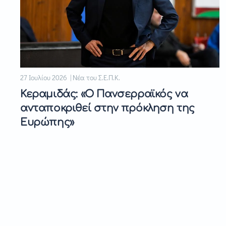
27 Ιουλίου 2026 | Νέα του Σ.Ε.Π.Κ.
Κεραμιδάς: «Ο Πανσερραϊκός να
ανταποκριθεί στην πρόκληση της
Ευρώπης»