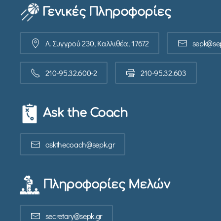
Γενικές Πληροφορίες
Λ. Συγγρού 230, Καλλιθέα, 17672
sepk@sep
210-95.32.600-2
210-95.32.603
Ask the Coach
askthecoach@sepk.gr
Πληροφορίες Μελών
secretary@sepk.gr