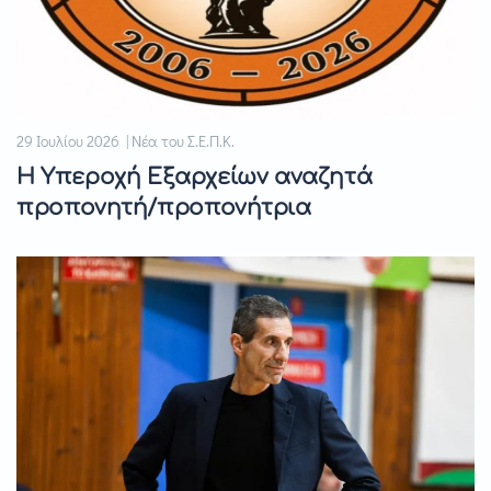
29 Ιουλίου 2026 | Νέα του Σ.Ε.Π.Κ.
Η Υπεροχή Εξαρχείων αναζητά
προπονητή/προπονήτρια