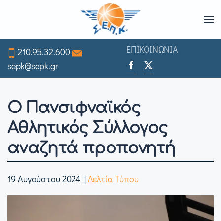
Skip
to
ΕΠΙΚΟΙΝΩΝΙΑ
210.95.32.600
main
sepk@sepk.gr
content
Ο Πανσιφναϊκός
Αθλητικός Σύλλογος
αναζητά προπονητή
19 Αυγούστου 2024
|
Δελτία Τύπου