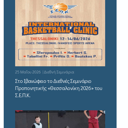
25 Μαΐου 2026 | Διεθνή Σεμινάρια
Στο Ιβανώφειο το Διεθνές Σεμινάριο
Προπονητικής «Θεσσαλονίκη 2026» του
Σ.Ε.Π.Κ.