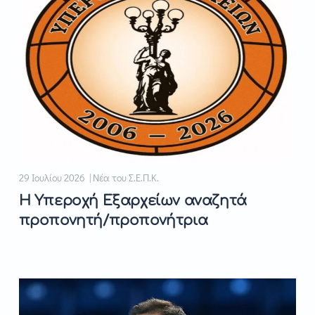
29 Ιουλίου 2026 | Νέα του Σ.Ε.Π.Κ.
Η Υπεροχή Εξαρχείων αναζητά
προπονητή/προπονήτρια