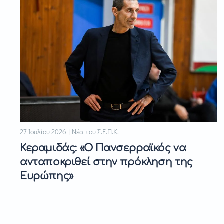
27 Ιουλίου 2026 | Νέα του Σ.Ε.Π.Κ.
Κεραμιδάς: «Ο Πανσερραϊκός να
ανταποκριθεί στην πρόκληση της
Ευρώπης»