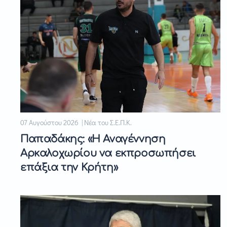
07 Αυγούστου 2026 | Νέα του Σ.Ε.Π.Κ.
Παπαδάκης: «Η Αναγέννηση
Αρκαλοχωρίου να εκπροσωπήσει
επάξια την Κρήτη»