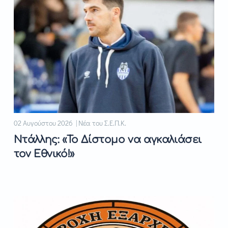
02 Αυγούστου 2026 | Νέα του Σ.Ε.Π.Κ.
Ντάλλης: «Το Δίστομο να αγκαλιάσει
τον Εθνικό!»