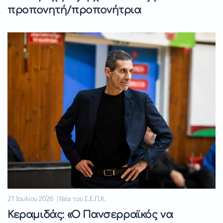
προπονητή/προπονήτρια
27 Ιουλίου 2026 | Νέα του Σ.Ε.Π.Κ.
Κεραμιδάς: «Ο Πανσερραϊκός να