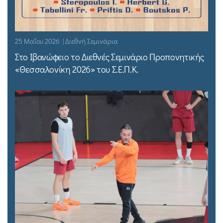
25 Μαΐου 2026 | Διεθνή Σεμινάρια
Στο Ιβανώφειο το Διεθνές Σεμινάριο Προπονητικής
«Θεσσαλονίκη 2026» του Σ.Ε.Π.Κ.