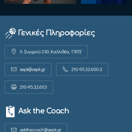
Γενικές Πληροφορίες
Λ. Συγγρού 230, Καλλιθέα, 17672
sepk@sepk.gr
210-95.32.600-2
210-95.32.603
Ask the Coach
askthecoach@sepk.gr