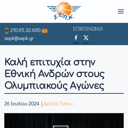
Skip
to
ΕΠΙΚΟΙΝΩΝΙΑ
210.95.32.600
main
sepk@sepk.gr
content
Καλή επιτυχία στην
Εθνική Ανδρών στους
Ολυμπιακούς Αγώνες
26 Ιουλίου 2024
|
Δελτία Τύπου