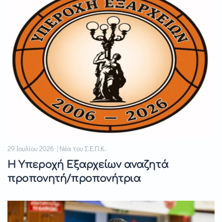
29 Ιουλίου 2026 | Νέα του Σ.Ε.Π.Κ.
Η Υπεροχή Εξαρχείων αναζητά
προπονητή/προπονήτρια