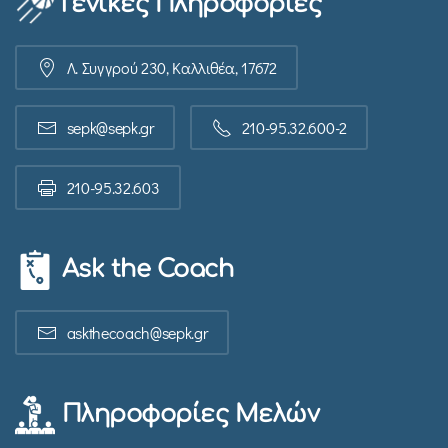
Γενικές Πληροφορίες
Λ. Συγγρού 230, Καλλιθέα, 17672
sepk@sepk.gr
210-95.32.600-2
210-95.32.603
Ask the Coach
askthecoach@sepk.gr
Πληροφορίες Μελών