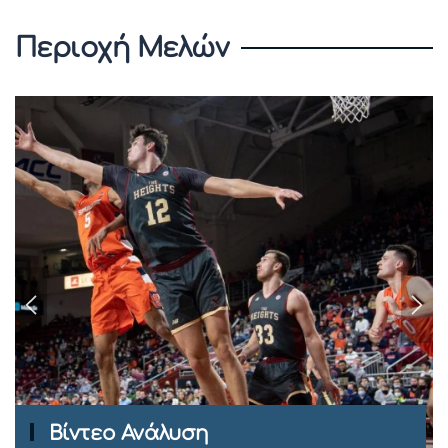
Περιοχή Μελών
Ομιλίες Σεμιναρίων