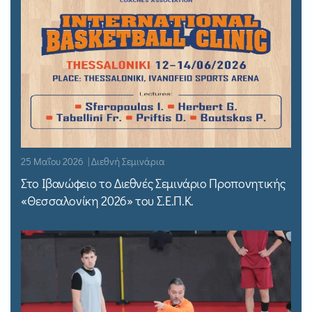
25 Μαΐου 2026 | Διεθνή Σεμινάρια
Στο Ιβανώφειο το Διεθνές Σεμινάριο Προπονητικής
«Θεσσαλονίκη 2026» του Σ.Ε.Π.Κ.