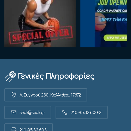
Γενικές Πληροφορίες
Λ. Συγγρού 230, Καλλιθέα, 17672
sepk@sepk.gr
210-95.32.600-2
210-95.32.603