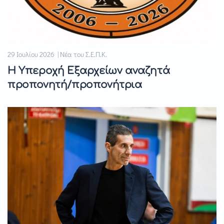
29 Ιουλίου 2026 | Νέα του Σ.Ε.Π.Κ.
Η Υπεροχή Εξαρχείων αναζητά
προπονητή/προπονήτρια