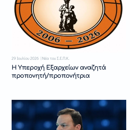
29 Ιουλίου 2026 | Νέα του Σ.Ε.Π.Κ.
Η Υπεροχή Εξαρχείων αναζητά
προπονητή/προπονήτρια