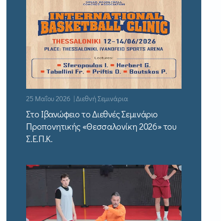
25 Μαΐου 2026 | Διεθνή Σεμινάρια
Στο Ιβανώφειο το Διεθνές Σεμινάριο
Προπονητικής «Θεσσαλονίκη 2026» του
Σ.Ε.Π.Κ.