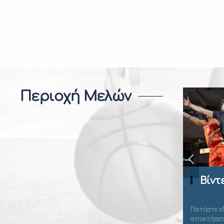
Περιοχή Μελών
Βίντεο Ανάλυση
Πατήστε εδώ για να συνδεθείτε και να
Πατ
αποκτήσετε πρόσβαση.
απο