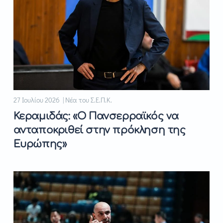
27 Ιουλίου 2026 | Νέα του Σ.Ε.Π.Κ.
Κεραμιδάς: «Ο Πανσερραϊκός να
ανταποκριθεί στην πρόκληση της
Ευρώπης»