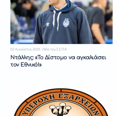
02 Αυγούστου 2026 | Νέα του Σ.Ε.Π.Κ.
Ντάλλης: «Το Δίστομο να αγκαλιάσει
τον Εθνικό!»