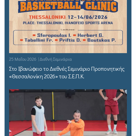
25 Μαΐου 2026 | Διεθνή Σεμινάρια
Στο Ιβανώφειο το Διεθνές Σεμινάριο Προπονητικής
«Θεσσαλονίκη 2026» του Σ.Ε.Π.Κ.