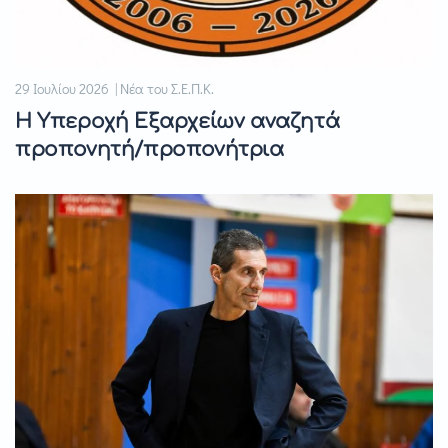
29 Ιουλίου 2026 | Νέα του Σ.Ε.Π.Κ.
Η Υπεροχή Εξαρχείων αναζητά
προπονητή/προπονήτρια