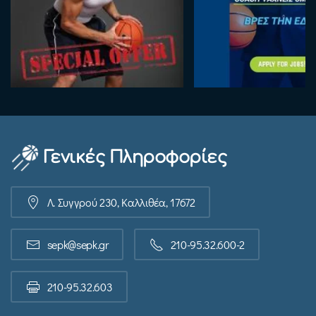
Γενικές Πληροφορίες
Λ. Συγγρού 230, Καλλιθέα, 17672
sepk@sepk.gr
210-95.32.600-2
210-95.32.603