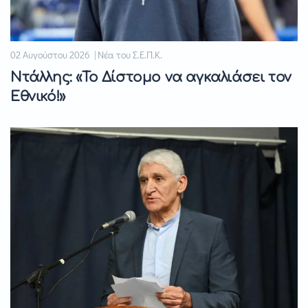
02 Αυγούστου 2026 | Νέα του Σ.Ε.Π.Κ.
Ντάλλης: «Το Δίστομο να αγκαλιάσει τον
Εθνικό!»