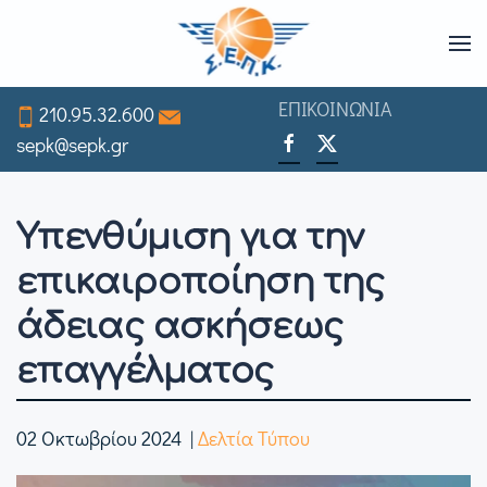
Skip
to
ΕΠΙΚΟΙΝΩΝΙΑ
210.95.32.600
main
sepk@sepk.gr
content
Υπενθύμιση για την
επικαιροποίηση της
άδειας ασκήσεως
επαγγέλματος
02 Οκτωβρίου 2024
|
Δελτία Τύπου