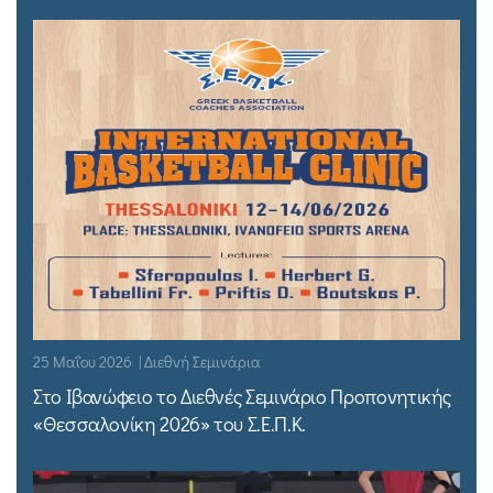
25 Μαΐου 2026 | Διεθνή Σεμινάρια
Στο Ιβανώφειο το Διεθνές Σεμινάριο Προπονητικής
«Θεσσαλονίκη 2026» του Σ.Ε.Π.Κ.