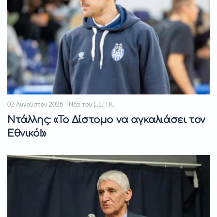
02 Αυγούστου 2026 | Νέα του Σ.Ε.Π.Κ.
Ντάλλης: «Το Δίστομο να αγκαλιάσει τον
Εθνικό!»