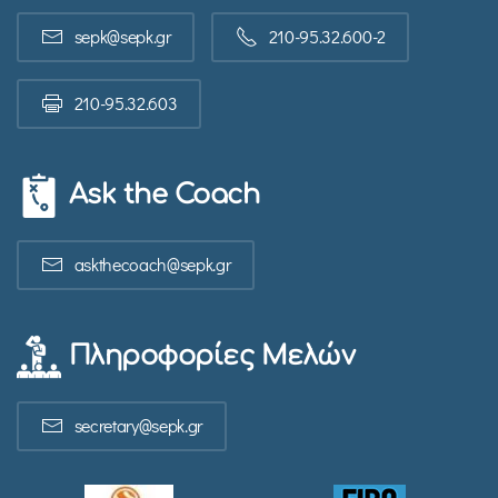
sepk@sepk.gr
210-95.32.600-2
210-95.32.603
Ask the Coach
askthecoach@sepk.gr
Πληροφορίες Μελών
secretary@sepk.gr