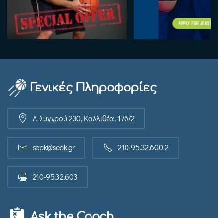
Γενικές Πληροφορίες
Λ. Συγγρού 230, Καλλιθέα, 17672
sepk@sepk.gr
210-95.32.600-2
210-95.32.603
Ask the Coach