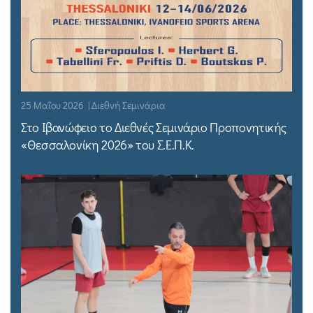
25 Μαΐου 2026 | Διεθνή Σεμινάρια
Στο Ιβανώφειο το Διεθνές Σεμινάριο Προπονητικής
«Θεσσαλονίκη 2026» του Σ.Ε.Π.Κ.