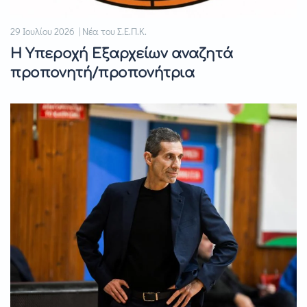
29 Ιουλίου 2026 | Νέα του Σ.Ε.Π.Κ.
Η Υπεροχή Εξαρχείων αναζητά
προπονητή/προπονήτρια