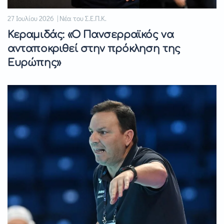
27 Ιουλίου 2026 | Νέα του Σ.Ε.Π.Κ.
Κεραμιδάς: «Ο Πανσερραϊκός να
ανταποκριθεί στην πρόκληση της
Ευρώπης»