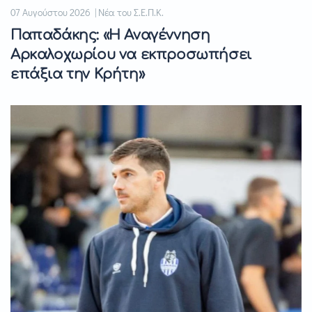
07 Αυγούστου 2026 | Νέα του Σ.Ε.Π.Κ.
Παπαδάκης: «Η Αναγέννηση
Αρκαλοχωρίου να εκπροσωπήσει
επάξια την Κρήτη»