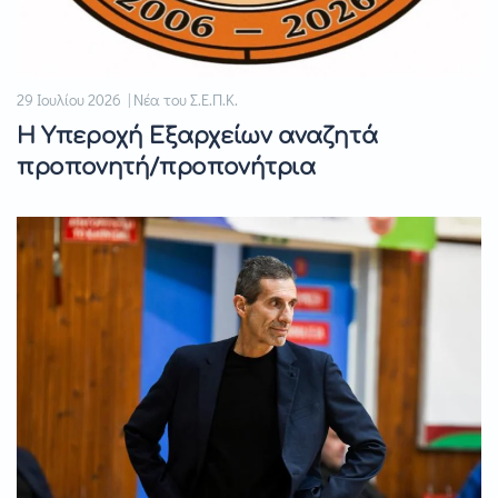
29 Ιουλίου 2026 | Νέα του Σ.Ε.Π.Κ.
Η Υπεροχή Εξαρχείων αναζητά
προπονητή/προπονήτρια