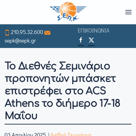
Skip
to
ΕΠΙΚΟΙΝΩΝΙΑ
210.95.32.600
main
sepk@sepk.gr
content
Το Διεθνές Σεμινάριο
προπονητών μπάσκετ
επιστρέφει στο ACS
Athens το διήμερο 17-18
Μαΐου
03 Απριλίου 2025
|
Διεθνή Σεμινάρια