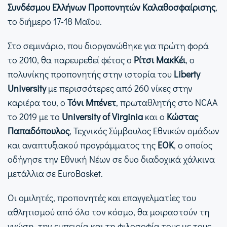
Συνδέσμου Ελλήνων Προπονητών Καλαθοσφαίρισης
,
το διήμερο 17-18 Μαΐου.
Στο σεμινάριο, που διοργανώθηκε για πρώτη φορά
το 2010, θα παρευρεθεί φέτος ο
Ρίτσι ΜακΚέι
, ο
πολυνίκης προπονητής στην ιστορία του
Liberty
University
με περισσότερες από 260 νίκες στην
καριέρα του, ο
Τόνι Μπένετ
, πρωταθλητής στο NCAA
το 2019 με το
University of Virginia
και ο
Κώστας
Παπαδόπουλος
, Τεχνικός Σύμβουλος Εθνικών ομάδων
και αναπτυξιακού προγράμματος της
ΕΟΚ
, ο οποίος
οδήγησε την Εθνική Νέων σε δυο διαδοχικά χάλκινα
μετάλλια σε EuroBasket.
Οι ομιλητές, προπονητές και επαγγελματίες του
αθλητισμού από όλο τον κόσμο, θα μοιραστούν τη
γνώση, την εμπειρία και τη φιλοσοφία τους με τους