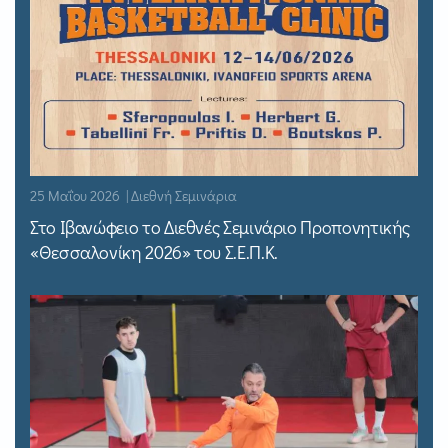
25 Μαΐου 2026 | Διεθνή Σεμινάρια
Στο Ιβανώφειο το Διεθνές Σεμινάριο Προπονητικής
«Θεσσαλονίκη 2026» του Σ.Ε.Π.Κ.