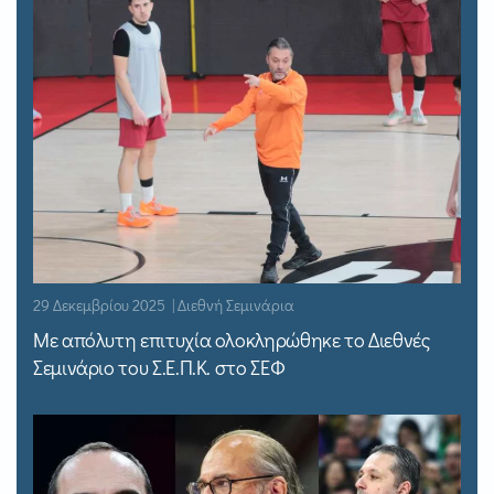
29 Δεκεμβρίου 2025 | Διεθνή Σεμινάρια
Με απόλυτη επιτυχία ολοκληρώθηκε το Διεθνές
Σεμινάριο του Σ.Ε.Π.Κ. στο ΣΕΦ