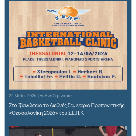
25 Μαΐου 2026 | Διεθνή Σεμινάρια
Στο Ιβανώφειο το Διεθνές Σεμινάριο Προπονητικής
«Θεσσαλονίκη 2026» του Σ.Ε.Π.Κ.