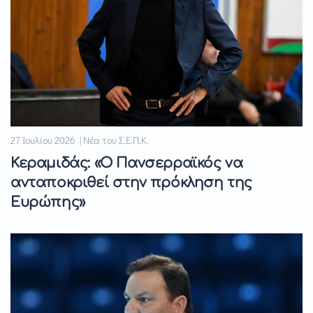
27 Ιουλίου 2026 | Νέα του Σ.Ε.Π.Κ.
Κεραμιδάς: «Ο Πανσερραϊκός να
ανταποκριθεί στην πρόκληση της
Ευρώπης»