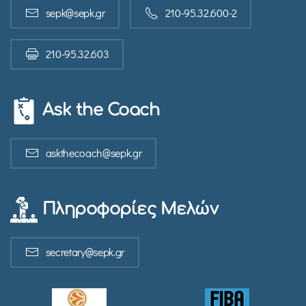
sepk@sepk.gr
210-95.32.600-2
210-95.32.603
Ask the Coach
askthecoach@sepk.gr
Πληροφορίες Μελών
secretary@sepk.gr