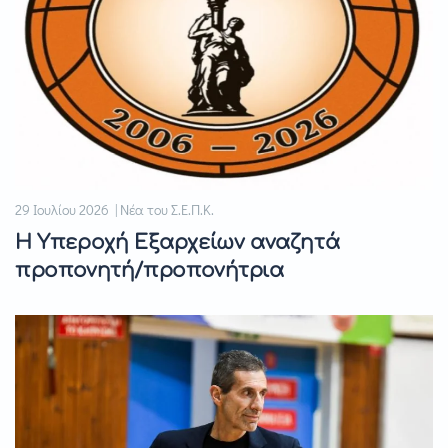
29 Ιουλίου 2026 | Νέα του Σ.Ε.Π.Κ.
Η Υπεροχή Εξαρχείων αναζητά
προπονητή/προπονήτρια