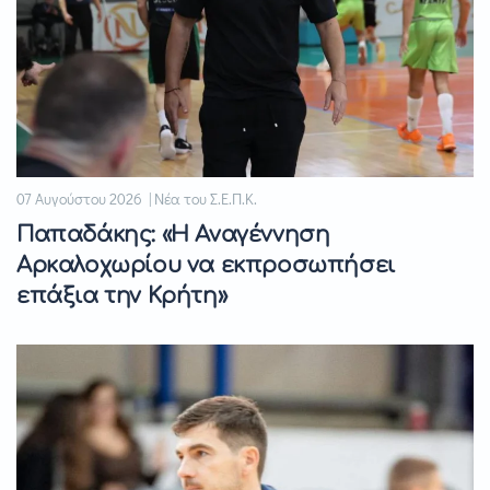
07 Αυγούστου 2026 | Νέα του Σ.Ε.Π.Κ.
Παπαδάκης: «Η Αναγέννηση
Αρκαλοχωρίου να εκπροσωπήσει
επάξια την Κρήτη»