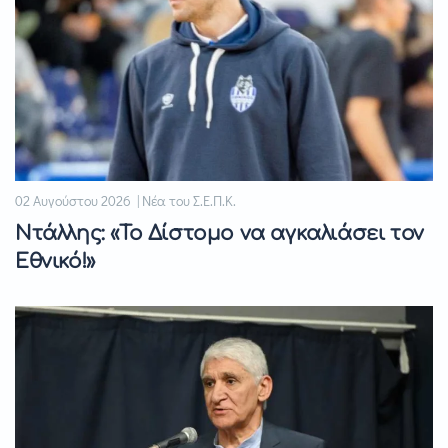
02 Αυγούστου 2026 | Νέα του Σ.Ε.Π.Κ.
Ντάλλης: «Το Δίστομο να αγκαλιάσει τον
Εθνικό!»