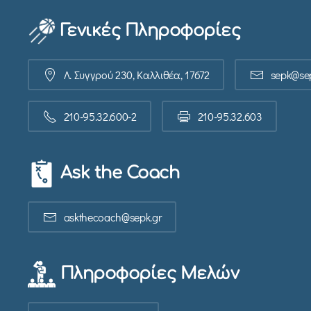
Γενικές Πληροφορίες
Λ. Συγγρού 230, Καλλιθέα, 17672
sepk@sep
210-95.32.600-2
210-95.32.603
Ask the Coach
askthecoach@sepk.gr
Πληροφορίες Μελών