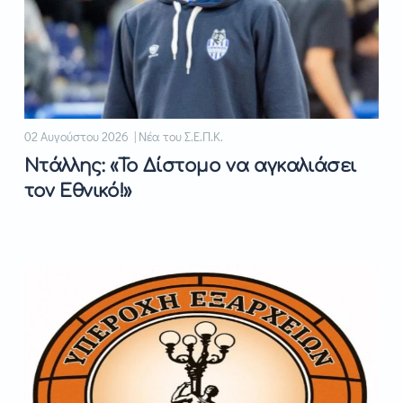
02 Αυγούστου 2026 | Νέα του Σ.Ε.Π.Κ.
Ντάλλης: «Το Δίστομο να αγκαλιάσει
τον Εθνικό!»