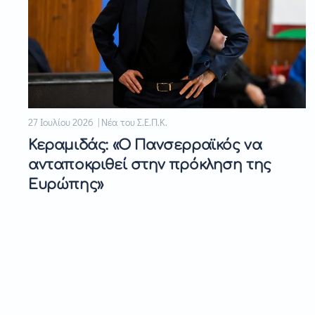
27 Ιουλίου 2026 | Νέα του Σ.Ε.Π.Κ.
Κεραμιδάς: «Ο Πανσερραϊκός να
ανταποκριθεί στην πρόκληση της
Ευρώπης»