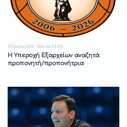
29 Ιουλίου 2026 | Νέα του Σ.Ε.Π.Κ.
Η Υπεροχή Εξαρχείων αναζητά
προπονητή/προπονήτρια