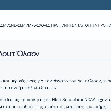
ΕΣΜΟΣ
ΝΕΑ
ΣΕΜΙΝΆΡΙΑ
ΣΧΟΛΈΣ ΠΡΟΠΟΝΗΤΏΝ
ΤΑΥΤΌΤΗΤΑ ΠΡΟΠ
 Λουτ Όλσον
ώ και μερικές ώρες για τον θάνατο του Λουτ Όλσον, εν
α του πνοή σε ηλικία 85 ετών.
καετίες ως προπονητής σε High School και NCAA, έχοντ
λευταίος σταθμός της τεράστιας καριέρας του υπήρξε τ