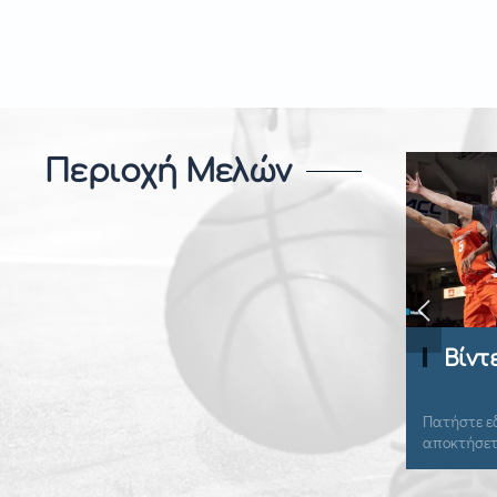
Περιοχή Μελών
Playbook
Βίντ
Πατήστε εδώ για να συνδεθείτε και να
Πατήστε εδ
αποκτήσετε πρόσβαση.
αποκτήσετ