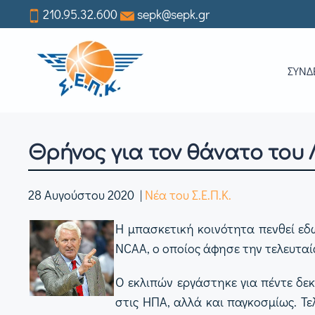
210.95.32.600
sepk@sepk.gr
Skip
to
ΣΥΝΔ
main
content
Θρήνος για τον θάνατο του
28 Αυγούστου 2020
|
Νέα του Σ.Ε.Π.Κ.
Η μπασκετική κοινότητα πενθεί εδ
NCAA, ο οποίος άφησε την τελευταί
Ο εκλιπών εργάστηκε για πέντε δε
στις ΗΠΑ, αλλά και παγκοσμίως. Τε