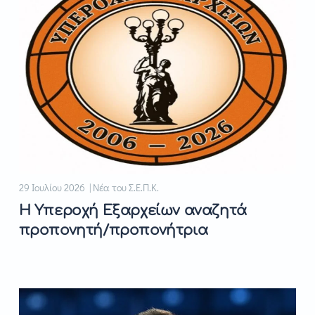
29 Ιουλίου 2026 | Νέα του Σ.Ε.Π.Κ.
Η Υπεροχή Εξαρχείων αναζητά
προπονητή/προπονήτρια