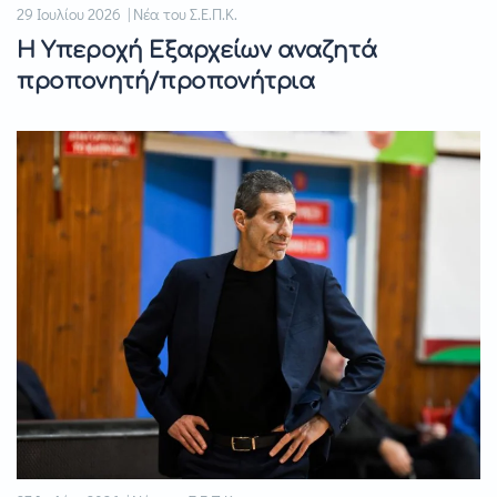
29 Ιουλίου 2026 | Νέα του Σ.Ε.Π.Κ.
Η Υπεροχή Εξαρχείων αναζητά
προπονητή/προπονήτρια