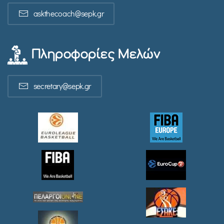
askthecoach@sepk.gr
Πληροφορίες Μελών
secretary@sepk.gr