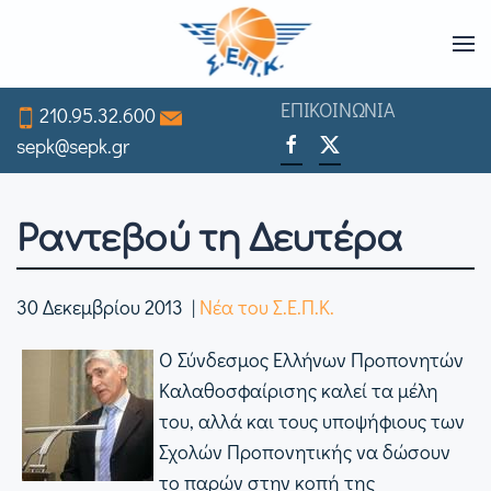
Skip
to
ΕΠΙΚΟΙΝΩΝΙΑ
210.95.32.600
main
sepk@sepk.gr
content
Ραντεβού τη Δευτέρα
30 Δεκεμβρίου 2013
|
Νέα του Σ.Ε.Π.Κ.
Ο Σύνδεσμος Ελλήνων Προπονητών
Καλαθοσφαίρισης καλεί τα μέλη
του, αλλά και τους υποψήφιους των
Σχολών Προπονητικής να δώσουν
το παρών στην κοπή της