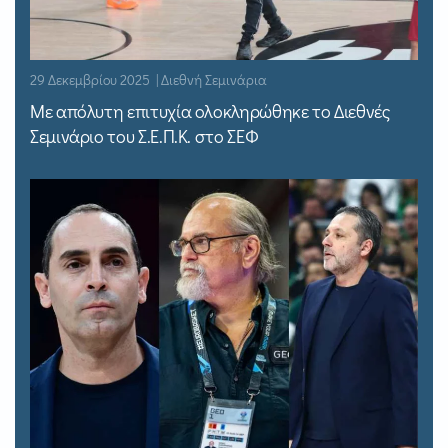
29 Δεκεμβρίου 2025 | Διεθνή Σεμινάρια
Με απόλυτη επιτυχία ολοκληρώθηκε το Διεθνές
Σεμινάριο του Σ.Ε.Π.Κ. στο ΣΕΦ