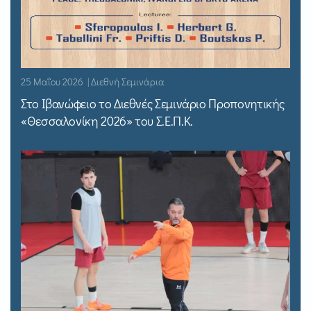
25 Μαΐου 2026 | Διεθνή Σεμινάρια
Στο Ιβανώφειο το Διεθνές Σεμινάριο Προπονητικής
«Θεσσαλονίκη 2026» του Σ.Ε.Π.Κ.