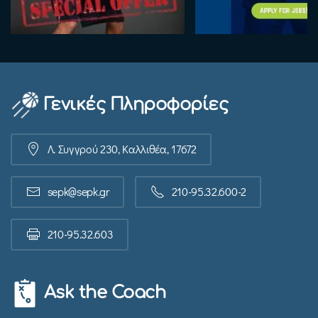
Γενικές Πληροφορίες
Λ. Συγγρού 230, Καλλιθέα, 17672
sepk@sepk.gr
210-95.32.600-2
210-95.32.603
Ask the Coach