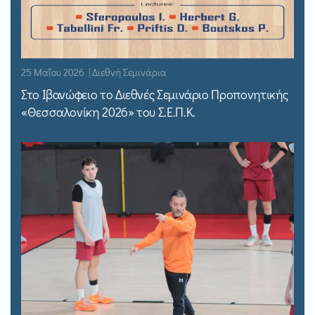
25 Μαΐου 2026 | Διεθνή Σεμινάρια
Στο Ιβανώφειο το Διεθνές Σεμινάριο Προπονητικής
«Θεσσαλονίκη 2026» του Σ.Ε.Π.Κ.