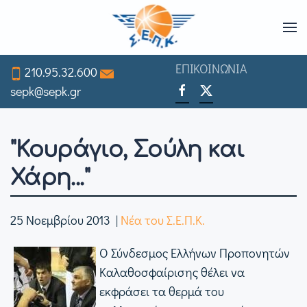
Skip
to
ΕΠΙΚΟΙΝΩΝΙΑ
210.95.32.600
main
sepk@sepk.gr
content
"Κουράγιο, Σούλη και
Χάρη..."
25 Νοεμβρίου 2013
|
Νέα του Σ.Ε.Π.Κ.
Ο Σύνδεσμος Ελλήνων Προπονητών
Καλαθοσφαίρισης θέλει να
εκφράσει τα θερμά του