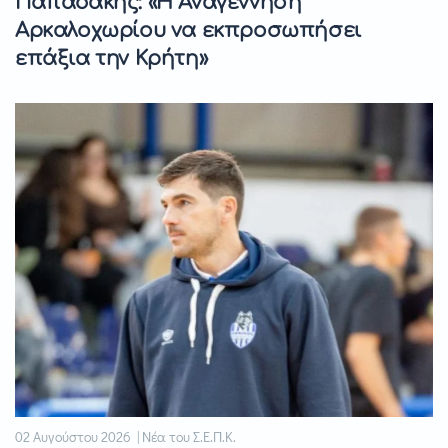
Παπαδάκης: «Η Αναγέννηση
Αρκαλοχωρίου να εκπροσωπήσει
επάξια την Κρήτη»
02 Αυγούστου 2026 | Νέα του Σ.Ε.Π.Κ.