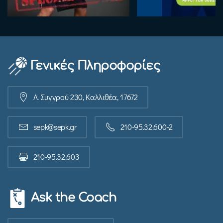
Γενικές Πληροφορίες
Λ. Συγγρού 230, Καλλιθέα, 17672
sepk@sepk.gr
210-95.32.600-2
210-95.32.603
Ask the Coach