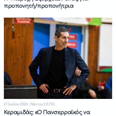
προπονητή/προπονήτρια
27 Ιουλίου 2026 | Νέα του Σ.Ε.Π.Κ.
Κεραμιδάς: «Ο Πανσερραϊκός να