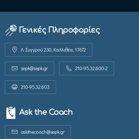
Γενικές Πληροφορίες
Λ. Συγγρού 230, Καλλιθέα, 17672
sepk@sepk.gr
210-95.32.600-2
210-95.32.603
Ask the Coach
askthecoach@sepk.gr