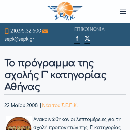
Skip
to
ΕΠΙΚΟΙΝΩΝΙΑ
210.95.32.600
main
sepk@sepk.gr
content
Το πρόγραμμα της
σχολής Γ' κατηγορίας
Αθήνας
22 Μαΐου 2008
|
Νέα του Σ.Ε.Π.Κ.
Ανακοινώθηκαν οι λεπτομέρειες για τη
σχολή προπονητών της Γ' κατηγορίας