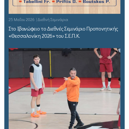
25 Μαΐου 2026 | Διεθνή Σεμινάρια
Στο Ιβανώφειο το Διεθνές Σεμινάριο Προπονητικής
«Θεσσαλονίκη 2026» του Σ.Ε.Π.Κ.