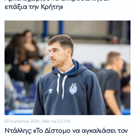
επάξια την Κρήτη»
02 Αυγούστου 2026 | Νέα του Σ.Ε.Π.Κ.
Ντάλλης: «Το Δίστομο να αγκαλιάσει τον