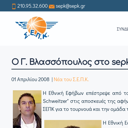
210.95.32.600
sepk@sepk.gr
Skip
to
ΣΥΝΔ
main
content
Ο Γ. Βλασσόπουλος στο sepk
01 Απριλίου 2008
|
Νέα του Σ.Ε.Π.Κ.
Η Εθνική Εφήβων επέστρεψε από το
Schweitzer" στις αποσκευές της αφή
ΣΕΠΚ για το τουρνουά και την ομάδα 
Η Εθνική 