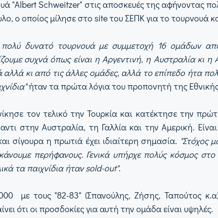
υά "Albert Schweitzer" στις αποσκευές της αφήνοντας π
ο, ο οποίος μίλησε στο site του ΣΕΠΚ για το τουρνουά κ
 πολύ δυνατό τουρνουά με συμμετοχή 16 ομάδων από
ζουμε συχνά όπως είναι η Αργεντινή, η Αυστραλία κι η 
 αλλά κι από τις άλλες ομάδες, αλλά το επίπεδο ήτα πο
χνίδια"
ήταν τα πρώτα λόγια του προπονητή της Εθνικής
νίκησε τον τελικό την Τουρκία και κατέκτησε την πρώ
αντι στην Αυστραλία, τη Γαλλία και την Αμερική. Είν
αι σίγουρα η πρωτιά έχει ιδιαίτερη σημασία.
"Στόχος μ
κάνουμε περήφανους. Γενικά υπήρχε πολύς κόσμος στο 
λικά τα παιχνίδια ήταν sold-out"
.
0 με τους "82-83" (Σπανούλης, Ζήσης, Ταπούτος κ.α),
νει ότι οι προσδοκίες για αυτή την ομάδα είναι υψηλές.