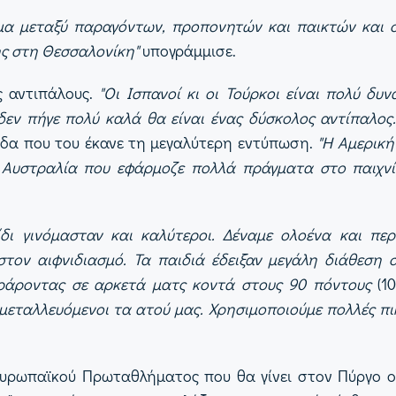
ίμα μεταξύ παραγόντων, προπονητών και παικτών και σ
ς στη Θεσσαλονίκη"
υπογράμμισε.
 αντιπάλους.
"Οι Ισπανοί κι οι Τούρκοι είναι πολύ δυ
 δεν πήγε πολύ καλά θα είναι ένας δύσκολος αντίπαλος
δα που του έκανε τη μεγαλύτερη εντύπωση.
"Η Αμερική
Αυστραλία που εφάρμοζε πολλά πράγματα στο παιχνίδι
νίδι γινόμασταν και καλύτεροι. Δέναμε ολοένα και π
ον αιφνιδιασμό. Τα παιδιά έδειξαν μεγάλη διάθεση 
οράροντας σε αρκετά ματς κοντά στους 90 πόντους
(1
εταλλευόμενοι τα ατού μας. Χρησιμοποιούμε πολλές πικ-
υρωπαϊκού Πρωταθλήματος που θα γίνει στον Πύργο οι δ