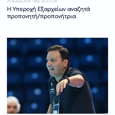
29 Ιουλίου 2026 | Νέα του Σ.Ε.Π.Κ.
Η Υπεροχή Εξαρχείων αναζητά
προπονητή/προπονήτρια