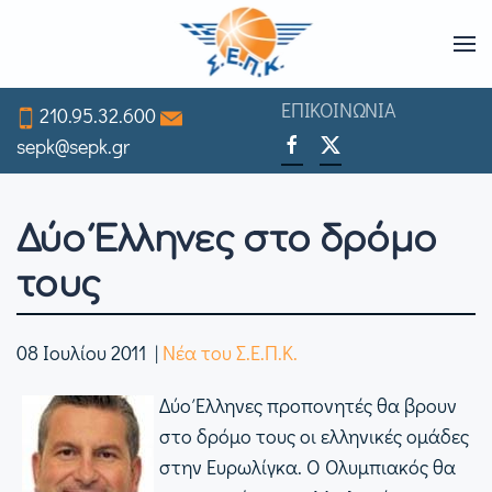
Skip
to
ΕΠΙΚΟΙΝΩΝΙΑ
210.95.32.600
main
sepk@sepk.gr
content
Δύο Έλληνες στο δρόμο
τους
08 Ιουλίου 2011
|
Νέα του Σ.Ε.Π.Κ.
Δύο Έλληνες προπονητές θα βρουν
στο δρόμο τους οι ελληνικές ομάδες
στην Ευρωλίγκα. Ο Ολυμπιακός θα