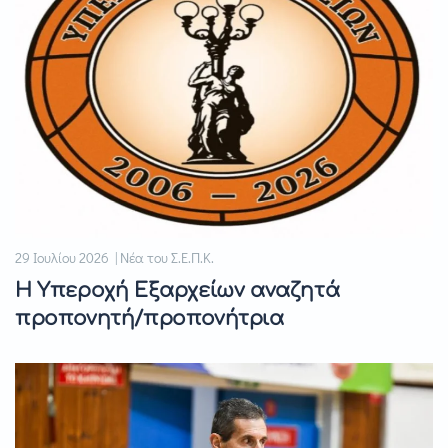
29 Ιουλίου 2026 | Νέα του Σ.Ε.Π.Κ.
Η Υπεροχή Εξαρχείων αναζητά
προπονητή/προπονήτρια