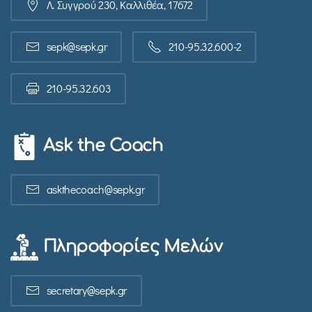
Λ. Συγγρού 230, Καλλιθέα, 17672
sepk@sepk.gr
210-95.32.600-2
210-95.32.603
Ask the Coach
askthecoach@sepk.gr
Πληροφορίες Μελών
secretary@sepk.gr