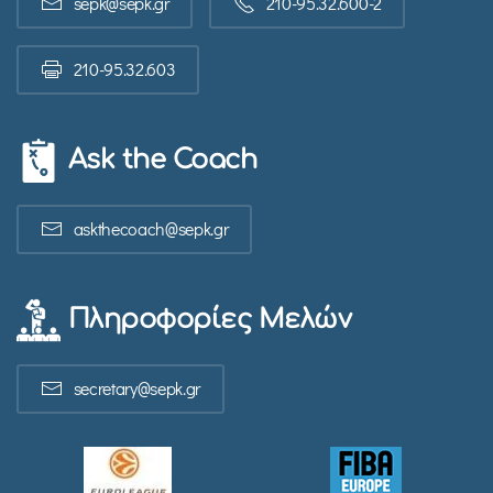
sepk@sepk.gr
210-95.32.600-2
210-95.32.603
Ask the Coach
askthecoach@sepk.gr
Πληροφορίες Μελών
secretary@sepk.gr