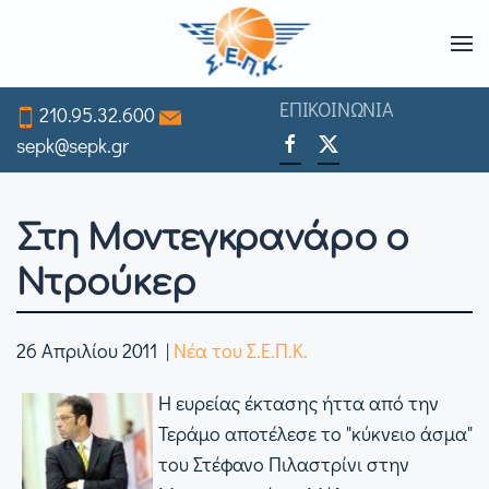
Skip
to
ΕΠΙΚΟΙΝΩΝΙΑ
210.95.32.600
main
sepk@sepk.gr
content
Στη Μοντεγκρανάρο ο
Ντρούκερ
26 Απριλίου 2011
|
Νέα του Σ.Ε.Π.Κ.
Η ευρείας έκτασης ήττα από την
Τεράμο αποτέλεσε το "κύκνειο άσμα"
του Στέφανο Πιλαστρίνι στην