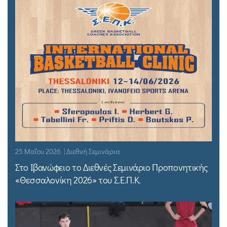
25 Μαΐου 2026 | Διεθνή Σεμινάρια
Στο Ιβανώφειο το Διεθνές Σεμινάριο Προπονητικής
«Θεσσαλονίκη 2026» του Σ.Ε.Π.Κ.