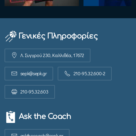
Γενικές Πληροφορίες
Λ. Συγγρού 230, Καλλιθέα, 17672
sepk@sepk.gr
210-95.32.600-2
210-95.32.603
Ask the Coach
askthecoach@sepk.gr