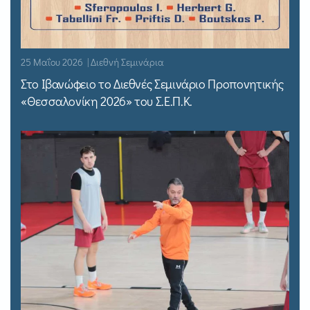
25 Μαΐου 2026 | Διεθνή Σεμινάρια
Στο Ιβανώφειο το Διεθνές Σεμινάριο Προπονητικής
«Θεσσαλονίκη 2026» του Σ.Ε.Π.Κ.