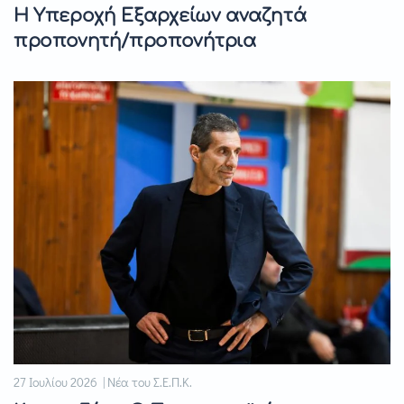
Η Υπεροχή Εξαρχείων αναζητά
προπονητή/προπονήτρια
27 Ιουλίου 2026 | Νέα του Σ.Ε.Π.Κ.