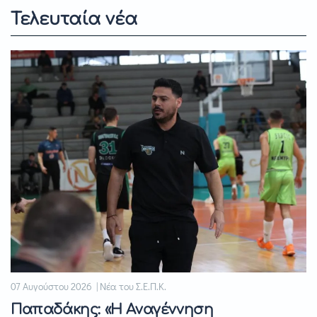
Τελευταία νέα
07 Αυγούστου 2026 | Νέα του Σ.Ε.Π.Κ.
Παπαδάκης: «Η Αναγέννηση