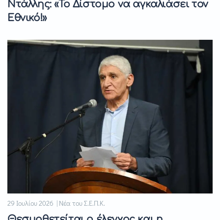
Ντάλλης: «Το Δίστομο να αγκαλιάσει τον
Εθνικό!»
29 Ιουλίου 2026 | Νέα του Σ.Ε.Π.Κ.
Θεσμοθετείται ο έλεγχος και η