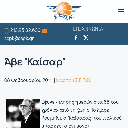
Skip
to
ΕΠΙΚΟΙΝΩΝΙΑ
210.95.32.600
main
sepk@sepk.gr
content
Άβε "Καίσαρ"
08 Φεβρουαρίου 2011
|
Νέα του Σ.Ε.Π.Κ.
Έφυγε -πλήρης ημερών στα 88 του
χρόνια- από τη ζωή ο Τσέζαρε
Ρουμπίνι, ο "Καίσαρας" του ιταλικού
μπάσκετ (κι όχι μόνο).