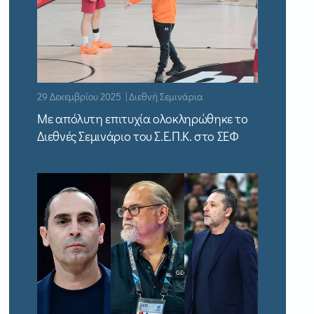
29 Δεκεμβρίου 2025 | Διεθνή Σεμινάρια
Με απόλυτη επιτυχία ολοκληρώθηκε το
Διεθνές Σεμινάριο του Σ.Ε.Π.Κ. στο ΣΕΦ