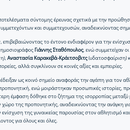
οτελέσματα σύντομης έρευνας σχετικά με την προώθηση
ν συμμετεχόντων και συμμετεχουσών, αναδεικνύοντας ση
 επιβεβαιώνοντας το έντονο ενδιαφέρον για την ενίσχυ
 δημοσιογράφος
Γιάννης Σταθόπουλος
, ενώ συμμετείχαν ο
η),
Αναστασία Καρακεβά-Κράιτσοβιτς
(υδατοσφαίριση) 
είες, αλλά συγκλίνουν σε κοινές αξίες και εμπειρίες.
έδειξαν ως κοινό σημείο αναφοράς την αγάπη για τον αθ
 προπονητική, ενώ μοιράστηκαν προσωπικές ιστορίες, πρ
αίτερη έμφαση δόθηκε στο ζήτημα της ισορροπίας μεταξύ
ον χώρο της προπονητικής, αναδεικνύοντας την ανάγκη γι
 ενίσχυση της γυναικείας παρουσίας στον αθλητισμό κα
οντος για όλους και όλες.