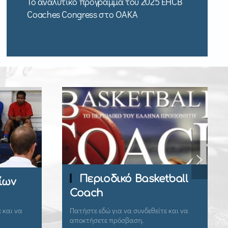
Το αναλυτικό πρόγραμμα του 2025 EHCB
Coaches Congress στο ΟΑΚΑ
ικό Basketball
Εγγραφή Μέλους
για να συνδεθείτε και να
Εγγραφείτε εδώ για να αποκτήσε
πρόσβαση.
πρόσβαση.