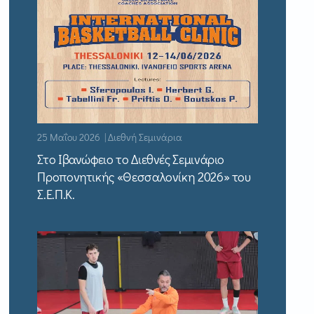
25 Μαΐου 2026 | Διεθνή Σεμινάρια
Στο Ιβανώφειο το Διεθνές Σεμινάριο
Προπονητικής «Θεσσαλονίκη 2026» του
Σ.Ε.Π.Κ.