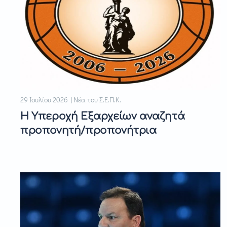
29 Ιουλίου 2026 | Νέα του Σ.Ε.Π.Κ.
Η Υπεροχή Εξαρχείων αναζητά
προπονητή/προπονήτρια