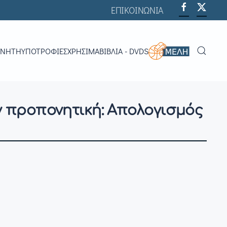
ΕΠΙΚΟΙΝΩΝΙΑ
ΟΝΗΤΉ
ΥΠΟΤΡΟΦΊΕΣ
ΧΡΗΣΙΜΑ
ΒΙΒΛΊΑ - DVDS
 προπονητική: Απολογισμός