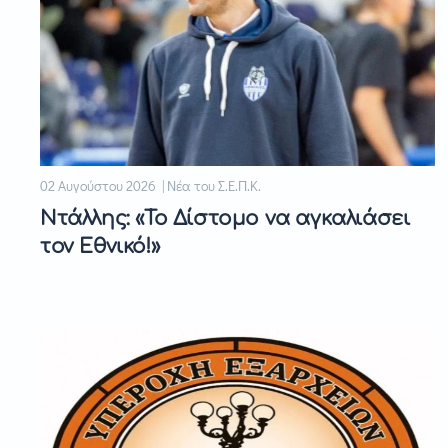
02 Αυγούστου 2026 | Νέα του Σ.Ε.Π.Κ.
Ντάλλης: «Το Δίστομο να αγκαλιάσει
τον Εθνικό!»