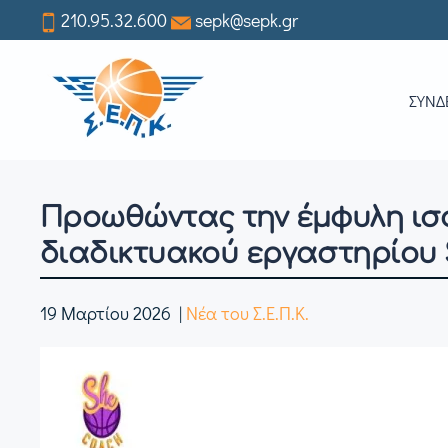
210.95.32.600
sepk@sepk.gr
Skip
to
ΣΥΝΔ
main
content
Προωθώντας την έμφυλη ισό
διαδικτυακού εργαστηρίο
19 Μαρτίου 2026
|
Νέα του Σ.Ε.Π.Κ.