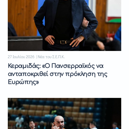
27 Ιουλίου 2026 | Νέα του Σ.Ε.Π.Κ.
Κεραμιδάς: «Ο Πανσερραϊκός να
ανταποκριθεί στην πρόκληση της
Ευρώπης»