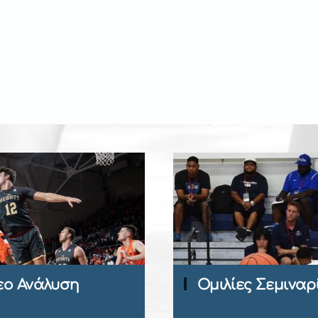
Περιοδι
Ομιλίες Σεμιναρίων
Coach