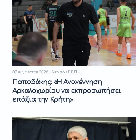
07 Αυγούστου 2026 | Νέα του Σ.Ε.Π.Κ.
Παπαδάκης: «Η Αναγέννηση
Αρκαλοχωρίου να εκπροσωπήσει
επάξια την Κρήτη»