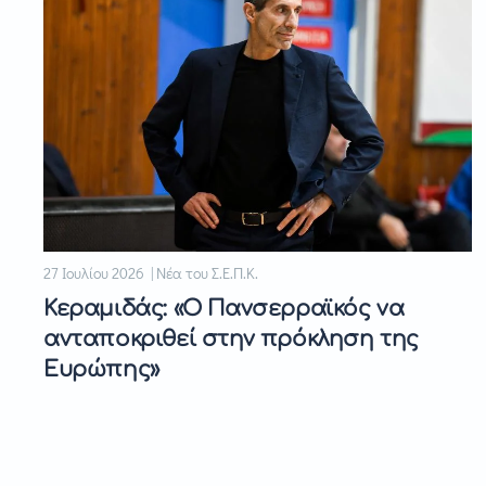
27 Ιουλίου 2026 | Νέα του Σ.Ε.Π.Κ.
Κεραμιδάς: «Ο Πανσερραϊκός να
ανταποκριθεί στην πρόκληση της
Ευρώπης»