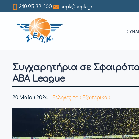
210.95.32.600
sepk@sepk.gr
Skip
to
ΣΥΝΔ
main
content
Συγχαρητήρια σε Σφαιρόπου
ABA League
20 Μαΐου 2024
|
Έλληνες του Εξωτερικού