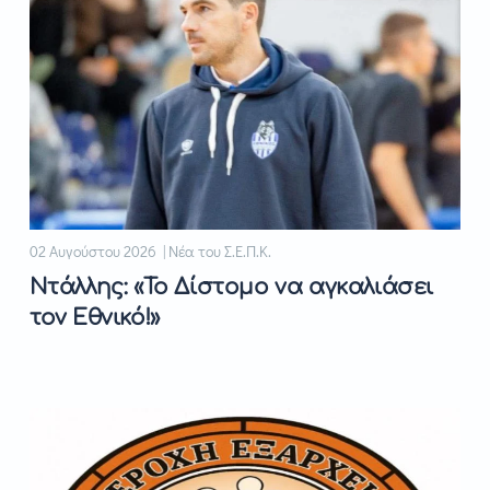
02 Αυγούστου 2026 | Νέα του Σ.Ε.Π.Κ.
Ντάλλης: «Το Δίστομο να αγκαλιάσει
τον Εθνικό!»