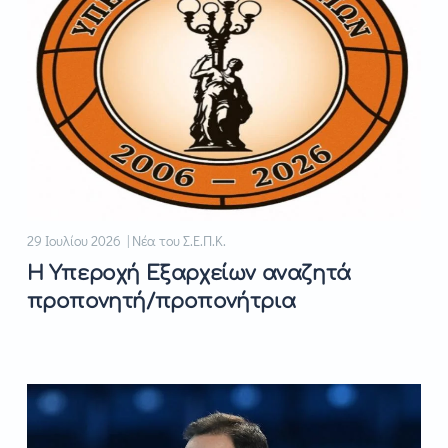
29 Ιουλίου 2026 | Νέα του Σ.Ε.Π.Κ.
Η Υπεροχή Εξαρχείων αναζητά
προπονητή/προπονήτρια