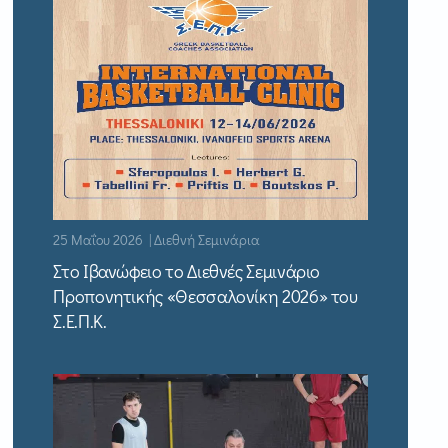
25 Μαΐου 2026 | Διεθνή Σεμινάρια
Στο Ιβανώφειο το Διεθνές Σεμινάριο
Προπονητικής «Θεσσαλονίκη 2026» του
Σ.Ε.Π.Κ.