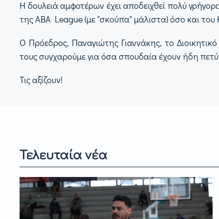
Η δουλειά αμφοτέρων έχει αποδειχθεί πολύ γρήγορ
της ABA League (με "σκούπα" μάλιστα) όσο και του
Ο Πρόεδρος, Παναγιώτης Γιαννάκης, το Διοικητι
τους συγχαρούμε για όσα σπουδαία έχουν ήδη πετύχ
Τις αξίζουν!
Τελευταία νέα