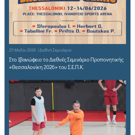
25 Μαΐου 2026 | Διεθνή Σεμινάρια
Στο Ιβανώφειο το Διεθνές Σεμινάριο Προπονητικής
«Θεσσαλονίκη 2026» του Σ.Ε.Π.Κ.