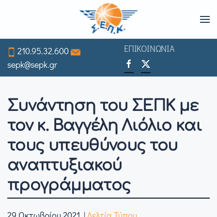
Skip
to
ΕΠΙΚΟΙΝΩΝΙΑ
210.95.32.600
main
sepk@sepk.gr
content
Συνάντηση του ΣΕΠΚ με
τον κ. Βαγγέλη Λιόλιο και
τους υπευθύνους του
αναπτυξιακού
προγράμματος
29 Οκτωβρίου 2021
|
Δελτία Τύπου