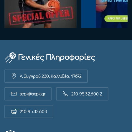
Γενικές Πληροφορίες
Λ. Συγγρού 230, Καλλιθέα, 17672
sepk@sepk.gr
210-95.32.600-2
210-95.32.603