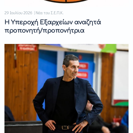
29 Ιουλίου 2026 | Νέα του Σ.Ε.Π.Κ.
Η Υπεροχή Εξαρχείων αναζητά
προπονητή/προπονήτρια