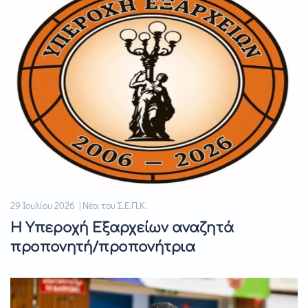
29 Ιουλίου 2026 | Νέα του Σ.Ε.Π.Κ.
Η Υπεροχή Εξαρχείων αναζητά
προπονητή/προπονήτρια