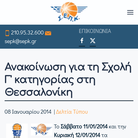
Skip
to
ΕΠΙΚΟΙΝΩΝΙΑ
210.95.32.600
main
sepk@sepk.gr
content
Ανακοίνωση για τη Σχολή
Γ' κατηγορίας στη
Θεσσαλονίκη
08 Ιανουαρίου 2014
|
Δελτία Τύπου
Το
Σάββατο 11/01/2014
και την
Κυριακή 12/01/2014
τα