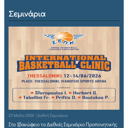
Σεμινάρια
25 Μαΐου 2026 | Διεθνή Σεμινάρια
Στο Ιβανώφειο το Διεθνές Σεμινάριο Προπονητικής