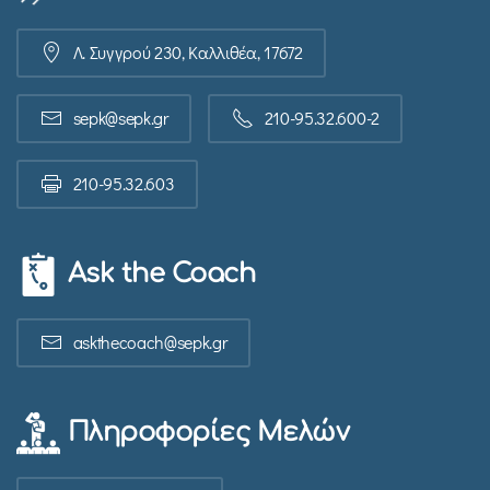
Λ. Συγγρού 230, Καλλιθέα, 17672
sepk@sepk.gr
210-95.32.600-2
210-95.32.603
Ask the Coach
askthecoach@sepk.gr
Πληροφορίες Μελών