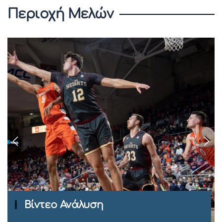
Περιοχή Μελών
Ομιλίες Σεμιναρίων