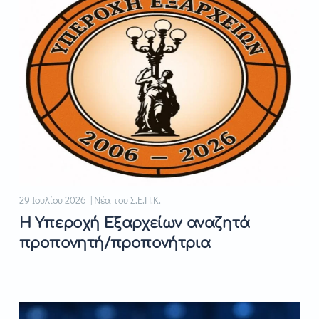
29 Ιουλίου 2026 | Νέα του Σ.Ε.Π.Κ.
Η Υπεροχή Εξαρχείων αναζητά
προπονητή/προπονήτρια