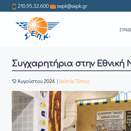
210.95.32.600
sepk@sepk.gr
Skip
to
ΣΥΝΔ
main
content
Συγχαρητήρια στην Εθνική Ν
12 Αυγούστου 2024
|
Δελτία Τύπου