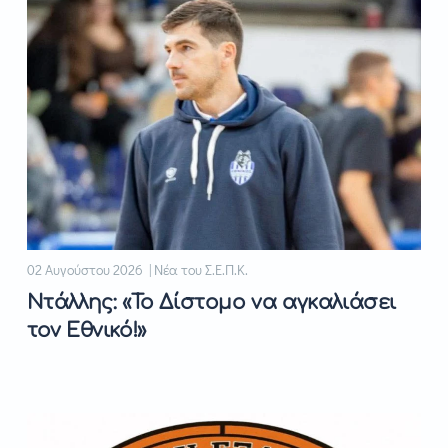
02 Αυγούστου 2026 | Νέα του Σ.Ε.Π.Κ.
Ντάλλης: «Το Δίστομο να αγκαλιάσει
τον Εθνικό!»