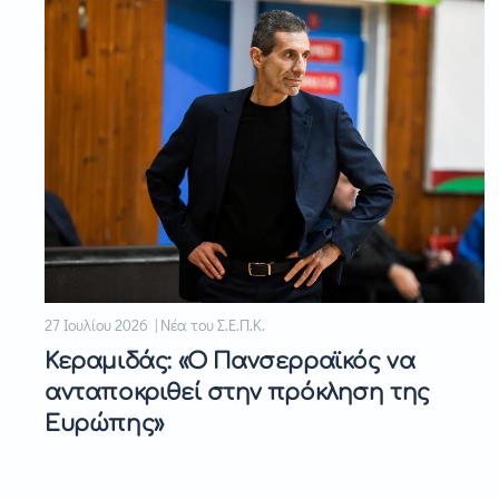
27 Ιουλίου 2026 | Νέα του Σ.Ε.Π.Κ.
Κεραμιδάς: «Ο Πανσερραϊκός να
ανταποκριθεί στην πρόκληση της
Ευρώπης»