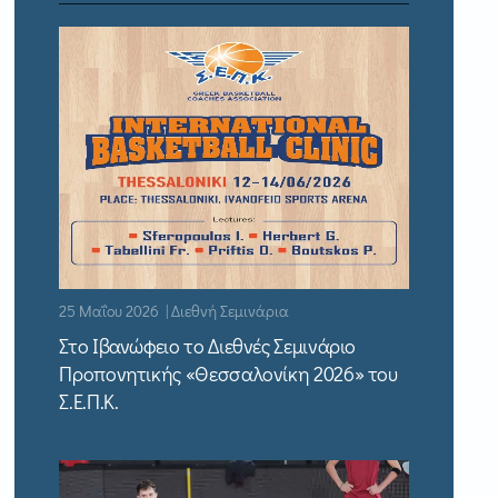
25 Μαΐου 2026 | Διεθνή Σεμινάρια
Στο Ιβανώφειο το Διεθνές Σεμινάριο
Προπονητικής «Θεσσαλονίκη 2026» του
Σ.Ε.Π.Κ.