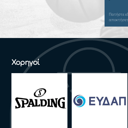
Πατήστε εδώ για να συνδεθείτε και να
Πατ
αποκτήσετε πρόσβαση.
απο
Χορηγοί