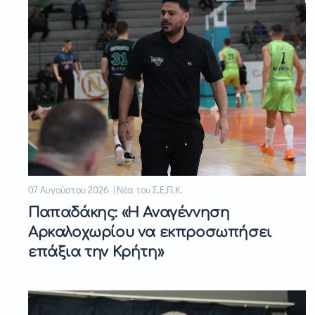
07 Αυγούστου 2026 | Νέα του Σ.Ε.Π.Κ.
Παπαδάκης: «Η Αναγέννηση
Αρκαλοχωρίου να εκπροσωπήσει
επάξια την Κρήτη»