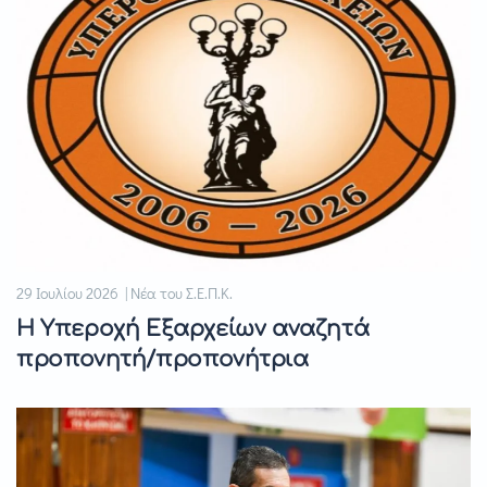
29 Ιουλίου 2026 | Νέα του Σ.Ε.Π.Κ.
Η Υπεροχή Εξαρχείων αναζητά
προπονητή/προπονήτρια