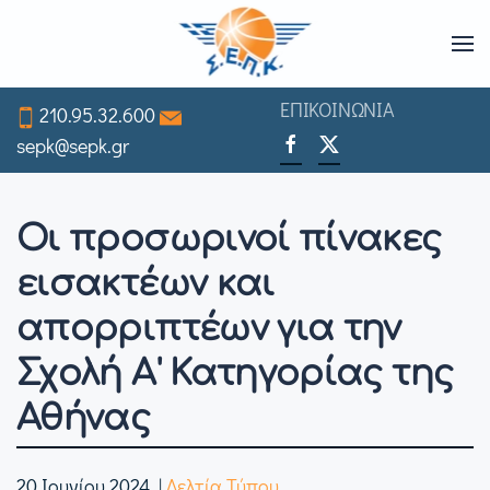
Skip
to
ΕΠΙΚΟΙΝΩΝΙΑ
210.95.32.600
main
sepk@sepk.gr
content
Οι προσωρινοί πίνακες
εισακτέων και
απορριπτέων για την
Σχολή Α' Κατηγορίας της
Αθήνας
20 Ιουνίου 2024
|
Δελτία Τύπου