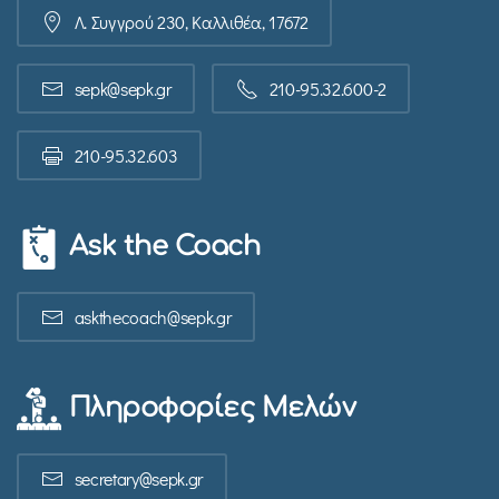
Λ. Συγγρού 230, Καλλιθέα, 17672
sepk@sepk.gr
210-95.32.600-2
210-95.32.603
Ask the Coach
askthecoach@sepk.gr
Πληροφορίες Μελών
secretary@sepk.gr