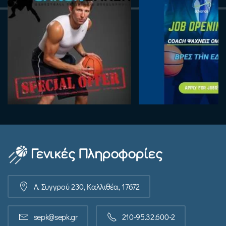
Γενικές Πληροφορίες
Λ. Συγγρού 230, Καλλιθέα, 17672
sepk@sepk.gr
210-95.32.600-2