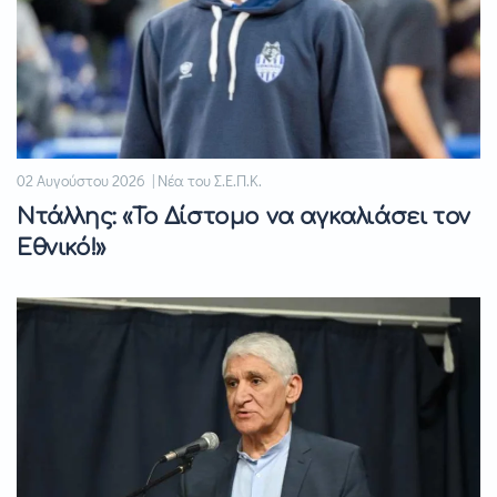
02 Αυγούστου 2026 | Νέα του Σ.Ε.Π.Κ.
Ντάλλης: «Το Δίστομο να αγκαλιάσει τον
Εθνικό!»