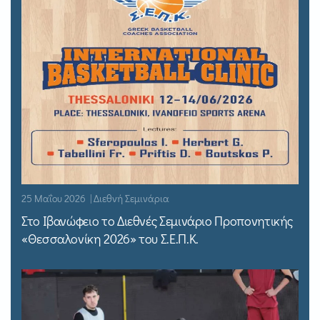
25 Μαΐου 2026 | Διεθνή Σεμινάρια
Στο Ιβανώφειο το Διεθνές Σεμινάριο Προπονητικής
«Θεσσαλονίκη 2026» του Σ.Ε.Π.Κ.