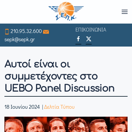
Skip
to
ΕΠΙΚΟΙΝΩΝΙΑ
210.95.32.600
main
sepk@sepk.gr
content
Αυτοί είναι οι
συμμετέχοντες στο
UEBO Panel Discussion
18 Ιουνίου 2024
|
Δελτία Τύπου