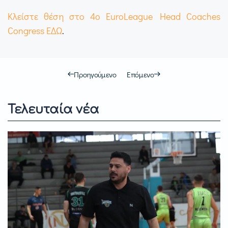
Κλείστε θέση στο 4ο EuroLeague Head Coaches
Congress ΕΔΩ
.
Προηγούμενο
Επόμενο
Τελευταία νέα