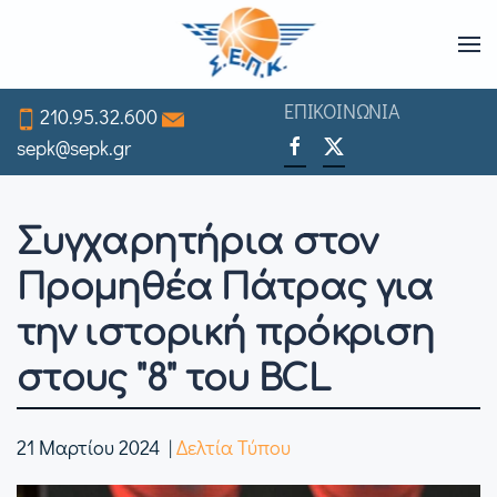
Skip
to
ΕΠΙΚΟΙΝΩΝΙΑ
210.95.32.600
main
sepk@sepk.gr
content
Συγχαρητήρια στον
Προμηθέα Πάτρας για
την ιστορική πρόκριση
στους "8" του BCL
21 Μαρτίου 2024
|
Δελτία Τύπου