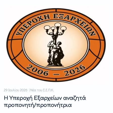
29 Ιουλίου 2026 | Νέα του Σ.Ε.Π.Κ.
Η Υπεροχή Εξαρχείων αναζητά
προπονητή/προπονήτρια