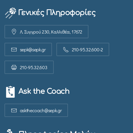
Γενικές Πληροφορίες
Λ. Συγγρού 230, Καλλιθέα, 17672
sepk@sepk.gr
210-95.32.600-2
210-95.32.603
Ask the Coach
askthecoach@sepk.gr